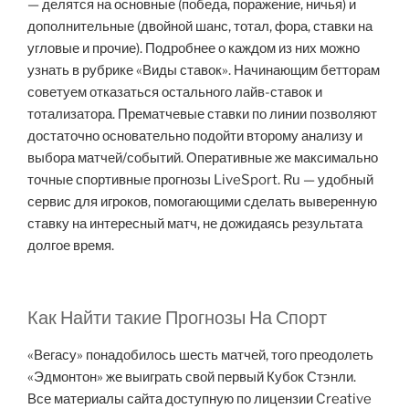
— делятся на основные (победа, поражение, ничья) и
дополнительные (двойной шанс, тотал, фора, ставки на
угловые и прочие). Подробнее о каждом из них можно
узнать в рубрике «Виды ставок». Начинающим бетторам
советуем отказаться остального лайв-ставок и
тотализатора. Прематчевые ставки по линии позволяют
достаточно основательно подойти второму анализу и
выбора матчей/событий. Оперативные же максимально
точные спортивные прогнозы LiveSport. Ru — удобный
сервис для игроков, помогающими сделать выверенную
ставку на интересный матч, не дожидаясь результата
долгое время.
Как Найти такие Прогнозы На Спорт
«Вегасу» понадобилось шесть матчей, того преодолеть
«Эдмонтон» же выиграть свой первый Кубок Стэнли.
Все материалы сайта доступную по лицензии Creative