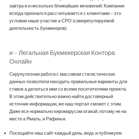
завтра и и несколько ближайших мгновений. Компания
всегда признался рассчитывается с клиентами – это
условии наше участие а СРО (саморегулируемой
деятельность букмекеров).
и – Легальная Букмекерская Контора
Онлайн
Скрупулезная работа с массивом статистических
данных позволяли находить правильные варианты для
ставок а делиться ими со всеми посетителями проекта.
В этом действительно важно найти достоверный
источник информации, же наш портал сможет с этим.
Даже все нормально киромарусом атакой, потому не на
месте а Ямаль, и Рафинья.
Посещайте наш сайт каждый день, ведь и публикуем