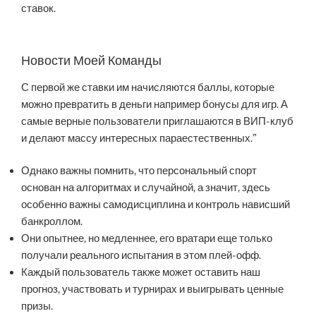
ставок.
Новости Моей Команды
С первой же ставки им начисляются баллы, которые
можно превратить в деньги например бонусы для игр. А
самые верные пользователи приглашаются в ВИП-клуб
и делают массу интересных параестественных.”
Однако важны помнить, что персональный спорт
основан на алгоритмах и случайной, а значит, здесь
особенно важны самодисциплина и контроль нависший
банкроллом.
Они опытнее, но медленнее, его вратари еще только
получали реального испытания в этом плей-офф.
Каждый пользователь также может оставить наш
прогноз, участвовать и турнирах и выигрывать ценные
призы.