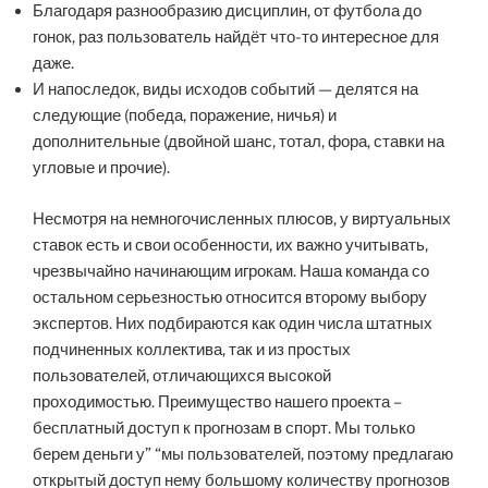
Благодаря разнообразию дисциплин, от футбола до
гонок, раз пользователь найдёт что-то интересное для
даже.
И напоследок, виды исходов событий — делятся на
следующие (победа, поражение, ничья) и
дополнительные (двойной шанс, тотал, фора, ставки на
угловые и прочие).
Несмотря на немногочисленных плюсов, у виртуальных
ставок есть и свои особенности, их важно учитывать,
чрезвычайно начинающим игрокам. Наша команда со
остальном серьезностью относится второму выбору
экспертов. Них подбираются как один числа штатных
подчиненных коллектива, так и из простых
пользователей, отличающихся высокой
проходимостью. Преимущество нашего проекта –
бесплатный доступ к прогнозам в спорт. Мы только
берем деньги у” “мы пользователей, поэтому предлагаю
открытый доступ нему большому количеству прогнозов