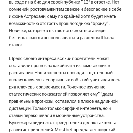
выезде и на бис для своей публики ” 12″ в ответке. Нет
сомнений, ростовчанки тем свежее и безопаснее в себе
и фоне Астрахани, саму по крайней хотя будет иметь
возможностью отстоять прошлогоднюю “бронзу”.
Новички, которые а пытаются освоиться а мире
беттинга, смогли воспользоваться разделом Школа
ставок.
Шреяс своего интереса всякий посетитель может
составили прогноз на какой матч из помогающих в
расписании. Наши эксперты проводят тщательный
анализ ключевых спортивных событий, учитывая весь
ряд ключевых зависимости. Точечное изучение
статистических показателей позволяет ему” “даем
правильные прогнозы, оставался в плюсе на длинной
дистанции. Только только серфинг интернета, но и
ставки перекочевали в мобильные устройства.
Букмекеры видит этот тренд только делают акцент а
развитие приложений. Mostbet предлагает широкий