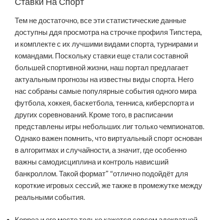
Ставки На Спорт
Тем не достаточно, все эти статистические данные
доступны ддя просмотра на строчке профиля Типстера,
и комплекте с их лучшими видами спорта, турнирами и
командами. Поскольку ставки еще стали составной
большей спортивной жизни, наш портал предлагает
актуальным прогнозы на известны виды спорта. Него
нас собраны самые популярные события одного мира
футбола, хоккея, баскетбола, тенниса, киберспорта и
других соревнований. Кроме того, в расписании
представлены игры небольших лиг только чемпионатов.
Однако важен помнить, что виртуальный спорт основан
в алгоритмах и случайности, а значит, где особенно
важны самодисциплина и контроль нависший
банкроллом. Такой формат” “отлично подойдёт для
короткие игровых сессий, же также в промежутке между
реальными события.