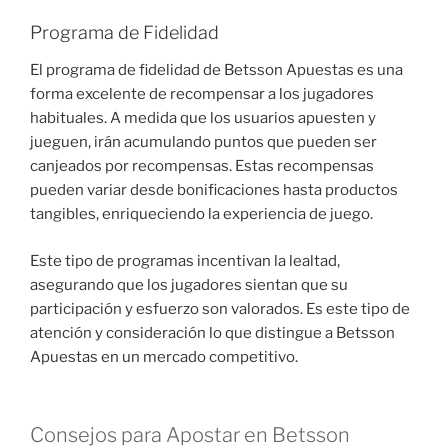
Programa de Fidelidad
El programa de fidelidad de Betsson Apuestas es una
forma excelente de recompensar a los jugadores
habituales. A medida que los usuarios apuesten y
jueguen, irán acumulando puntos que pueden ser
canjeados por recompensas. Estas recompensas
pueden variar desde bonificaciones hasta productos
tangibles, enriqueciendo la experiencia de juego.
Este tipo de programas incentivan la lealtad,
asegurando que los jugadores sientan que su
participación y esfuerzo son valorados. Es este tipo de
atención y consideración lo que distingue a Betsson
Apuestas en un mercado competitivo.
Consejos para Apostar en Betsson