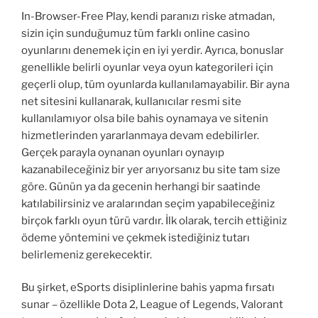
In-Browser-Free Play, kendi paranızı riske atmadan,
sizin için sunduğumuz tüm farklı online casino
oyunlarını denemek için en iyi yerdir. Ayrıca, bonuslar
genellikle belirli oyunlar veya oyun kategorileri için
geçerli olup, tüm oyunlarda kullanılamayabilir. Bir ayna
net sitesini kullanarak, kullanıcılar resmi site
kullanılamıyor olsa bile bahis oynamaya ve sitenin
hizmetlerinden yararlanmaya devam edebilirler.
Gerçek parayla oynanan oyunları oynayıp
kazanabileceğiniz bir yer arıyorsanız bu site tam size
göre. Günün ya da gecenin herhangi bir saatinde
katılabilirsiniz ve aralarından seçim yapabileceğiniz
birçok farklı oyun türü vardır. İlk olarak, tercih ettiğiniz
ödeme yöntemini ve çekmek istediğiniz tutarı
belirlemeniz gerekecektir.
Bu şirket, eSports disiplinlerine bahis yapma fırsatı
sunar – özellikle Dota 2, League of Legends, Valorant