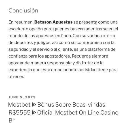
Conclusión
En resumen,
Betsson Apuestas
se presenta como una
excelente opción para quienes buscan adentrarse en el
mundo de las apuestas en línea. Con su variada oferta
de deportes y juegos, así como su compromiso con la
seguridad y el servicio al cliente, es una plataforma de
confianza para los apostadores. Recuerda siempre
apostar de manera responsable y disfrutar de la
experiencia que esta emocionante actividad tiene para
ofrecer.
POSTED
JUNE 5, 2025
ON
Mostbet ᐉ Bônus Sobre Boas-vindas
R$5555 ᐉ Oficial Mostbet On Line Casino
Br