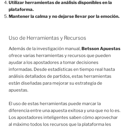
Utilizar herramientas de análisis disponibles en la
plataforma.
Mantener la calma y no dejarse llevar por la emoción.
Uso de Herramientas y Recursos
Además de la investigación manual,
Betsson Apuestas
ofrece varias herramientas y recursos que pueden
ayudar a los apostadores a tomar decisiones
informadas. Desde estadísticas en tiempo real hasta
análisis detallados de partidos, estas herramientas
están diseñadas para mejorar su estrategia de
apuestas.
El uso de estas herramientas puede marcar la
diferencia entre una apuesta exitosa y una que no lo es.
Los apostadores inteligentes saben cómo aprovechar
al máximo todos los recursos que la plataforma les