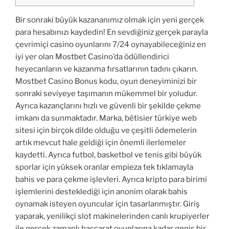
Bir sonraki büyük kazananımız olmak için yeni gerçek
para hesabınızı kaydedin! En sevdiğiniz gerçek parayla
çevrimiçi casino oyunlarını 7/24 oynayabileceğiniz en
iyi yer olan Mostbet Casino’da ödüllendirici
heyecanların ve kazanma fırsatlarının tadını çıkarın.
Mostbet Casino Bonus kodu, oyun deneyiminizi bir
sonraki seviyeye taşımanın mükemmel bir yoludur.
Ayrıca kazançlarını hızlı ve güvenli bir şekilde çekme
imkanı da sunmaktadır. Marka, bêtisier türkiye web
sitesi için birçok dilde olduğu ve çeşitli ödemelerin
artık mevcut hale geldiği için önemli ilerlemeler
kaydetti. Ayrıca futbol, basketbol ve tenis gibi büyük
sporlar için yüksek oranlar empieza tek tıklamayla
bahis ve para çekme işlevleri. Ayrıca kripto para birimi
işlemlerini desteklediği için anonim olarak bahis
oynamak isteyen oyuncular için tasarlanmıştır. Giriş
yaparak, yenilikçi slot makinelerinden canlı krupiyerler
ile gerçek zamanlı baccarat oyunlarına kadar geniş bir