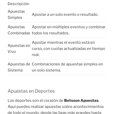
Descripción
Apuestas
Apostar a un solo evento o resultado.
Simples
Apuestas
Apostar en múltiples eventos y combinar
Combinadas
todos los resultados.
Apostar mientras el evento está en
Apuestas en
curso, con cuotas actualizadas en tiempo
Vivo
real.
Apuestas de
Combinaciones de apuestas simples en
Sistema
un solo sistema.
Apuestas en Deportes
Los deportes son el corazón de
Betsson Apuestas
.
Aquí puedes realizar apuestas sobre acontecimientos
de todo el mundo, desde las ligas más grandes hasta