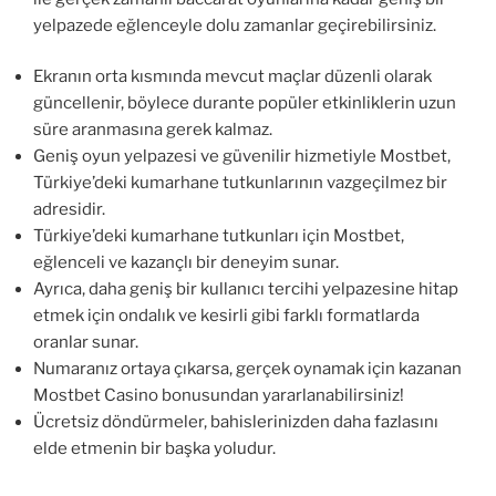
yelpazede eğlenceyle dolu zamanlar geçirebilirsiniz.
Ekranın orta kısmında mevcut maçlar düzenli olarak
güncellenir, böylece durante popüler etkinliklerin uzun
süre aranmasına gerek kalmaz.
Geniş oyun yelpazesi ve güvenilir hizmetiyle Mostbet,
Türkiye’deki kumarhane tutkunlarının vazgeçilmez bir
adresidir.
Türkiye’deki kumarhane tutkunları için Mostbet,
eğlenceli ve kazançlı bir deneyim sunar.
Ayrıca, daha geniş bir kullanıcı tercihi yelpazesine hitap
etmek için ondalık ve kesirli gibi farklı formatlarda
oranlar sunar.
Numaranız ortaya çıkarsa, gerçek oynamak için kazanan
Mostbet Casino bonusundan yararlanabilirsiniz!
Ücretsiz döndürmeler, bahislerinizden daha fazlasını
elde etmenin bir başka yoludur.