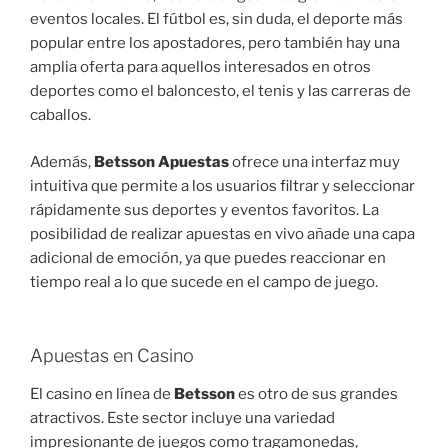
eventos locales. El fútbol es, sin duda, el deporte más
popular entre los apostadores, pero también hay una
amplia oferta para aquellos interesados en otros
deportes como el baloncesto, el tenis y las carreras de
caballos.
Además,
Betsson Apuestas
ofrece una interfaz muy
intuitiva que permite a los usuarios filtrar y seleccionar
rápidamente sus deportes y eventos favoritos. La
posibilidad de realizar apuestas en vivo añade una capa
adicional de emoción, ya que puedes reaccionar en
tiempo real a lo que sucede en el campo de juego.
Apuestas en Casino
El casino en línea de
Betsson
es otro de sus grandes
atractivos. Este sector incluye una variedad
impresionante de juegos como tragamonedas,