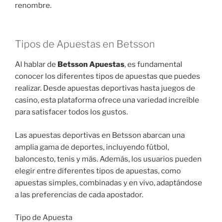
renombre.
Tipos de Apuestas en Betsson
Al hablar de
Betsson Apuestas
, es fundamental
conocer los diferentes tipos de apuestas que puedes
realizar. Desde apuestas deportivas hasta juegos de
casino, esta plataforma ofrece una variedad increíble
para satisfacer todos los gustos.
Las apuestas deportivas en Betsson abarcan una
amplia gama de deportes, incluyendo fútbol,
baloncesto, tenis y más. Además, los usuarios pueden
elegir entre diferentes tipos de apuestas, como
apuestas simples, combinadas y en vivo, adaptándose
a las preferencias de cada apostador.
Tipo de Apuesta