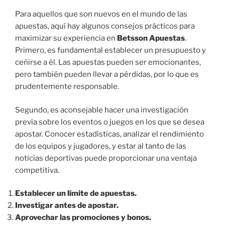
Para aquellos que son nuevos en el mundo de las
apuestas, aquí hay algunos consejos prácticos para
maximizar su experiencia en
Betsson Apuestas
.
Primero, es fundamental establecer un presupuesto y
ceñirse a él. Las apuestas pueden ser emocionantes,
pero también pueden llevar a pérdidas, por lo que es
prudentemente responsable.
Segundo, es aconsejable hacer una investigación
previa sobre los eventos o juegos en los que se desea
apostar. Conocer estadísticas, analizar el rendimiento
de los equipos y jugadores, y estar al tanto de las
noticias deportivas puede proporcionar una ventaja
competitiva.
Establecer un límite de apuestas.
Investigar antes de apostar.
Aprovechar las promociones y bonos.