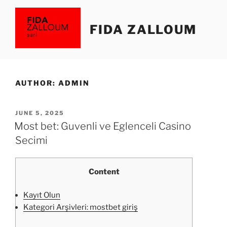
Skip
to
FIDA ZALLOUM
content
AUTHOR:
ADMIN
POSTED
JUNE 5, 2025
ON
Most bet: Guvenli ve Eglenceli Casino
Secimi
Content
Kayıt Olun
Kategori Arşivleri: mostbet giriş