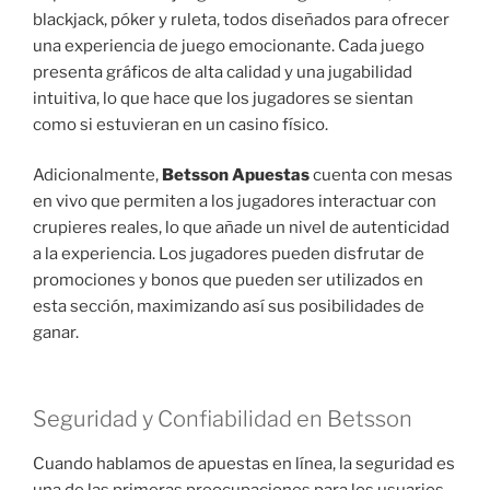
blackjack, póker y ruleta, todos diseñados para ofrecer
una experiencia de juego emocionante. Cada juego
presenta gráficos de alta calidad y una jugabilidad
intuitiva, lo que hace que los jugadores se sientan
como si estuvieran en un casino físico.
Adicionalmente,
Betsson Apuestas
cuenta con mesas
en vivo que permiten a los jugadores interactuar con
crupieres reales, lo que añade un nivel de autenticidad
a la experiencia. Los jugadores pueden disfrutar de
promociones y bonos que pueden ser utilizados en
esta sección, maximizando así sus posibilidades de
ganar.
Seguridad y Confiabilidad en Betsson
Cuando hablamos de apuestas en línea, la seguridad es
una de las primeras preocupaciones para los usuarios.