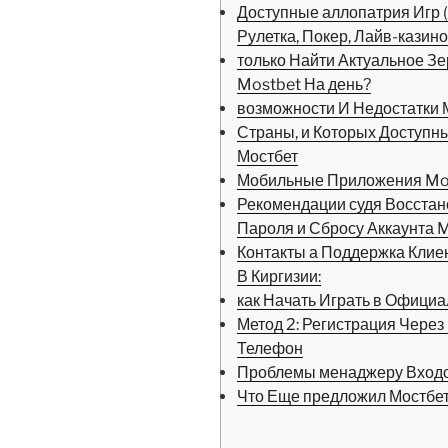
Доступные аллопатрия Игр (
Рулетка, Покер, Лайв-казино
только Найти Актуальное З
Mostbet На день?
возможности И Недостатки 
Страны, и Которых Доступн
Мостбет
Мобильные Приложения Mo
Рекомендации судя Восста
Пароля и Сбросу Аккаунта 
Контакты а Поддержка Клие
В Киргизии:
как Начать Играть в Офици
Метод 2: Регистрация Чере
Телефон
Проблемы менаджеру Входо
Что Еще предложил Мостбе