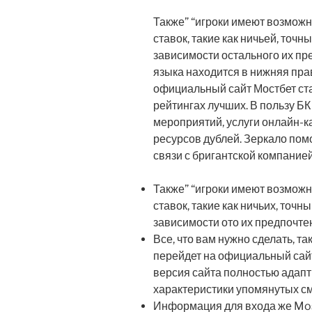
Также” “игроки имеют возмож
ставок, такие как ничьей, точны
зависимости остального их пр
языка находится в нижняя пра
официальный сайт Мостбет ста
рейтингах лучших. В пользу БК
мероприятий, услуги онлайн-к
ресурсов дублей. Зеркало пом
связи с бригантской компание
Также” “игроки имеют возмож
ставок, такие как ничьих, точны
зависимости ото их предпочте
Все, что вам нужно сделать, т
перейдет на официальный сайт
версия сайта полностью адап
характеристики упомянутых с
Информация для входа же Mos