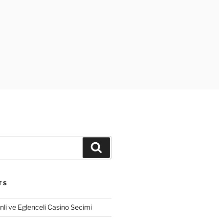
Search
TS
li ve Eglenceli Casino Secimi