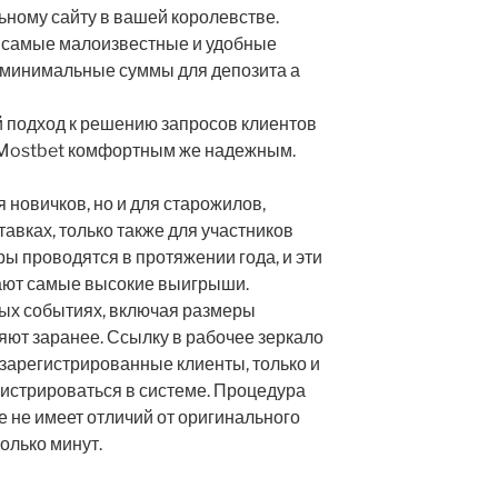
ьному сайту в вашей королевстве.
 самые малоизвестные и удобные
е минимальные суммы для депозита а
подход к решению запросов клиентов
 Mostbet комфортным же надежным.
 новичков, но и для старожилов,
тавках, только также для участников
ы проводятся в протяжении года, и эти
ают самые высокие выигрыши.
ых событиях, включая размеры
ют заранее. Ссылку в рабочее зеркало
 зарегистрированные клиенты, только и
егистрироваться в системе. Процедура
е не имеет отличий от оригинального
колько минут.