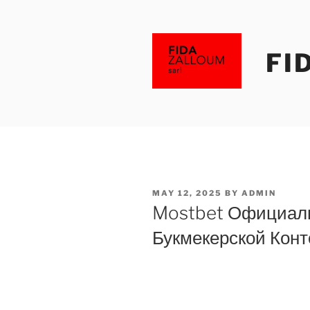
Skip
to
content
FI
POSTED
MAY 12, 2025
BY
ADMIN
ON
Mostbet Официаль
Букмекерской Конт