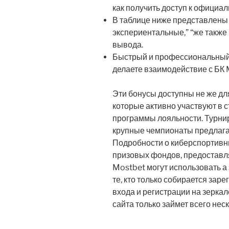
как получить доступ к официал
В таблице ниже представлены
экспериентальные,” “же такж
вывода.
Быстрый и профессиональный 
делаете взаимодействие с БК
Эти бонусы доступны не же для
которые активно участвуют в с
программы лояльности. Турнир
крупные чемпионаты предлаг
Подробности о киберспортивн
призовых фондов, предоставля
Mostbet могут использовать а
те, кто только собирается зар
входа и регистрации на зеркал
сайта только займет всего нес