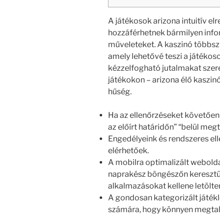
A játékosok arizona intuitív e
hozzáférhetnek bármilyen info
műveleteket. A kaszinó többsz
amely lehetővé teszi a játékos
kézzelfogható jutalmakat szer
játékokon – arizona élő kaszinó
hűség.
Ha az ellenőrzéseket követően
az előírt határidőn” “belül megt
Engedélyeink és rendszeres el
elérhetőek.
A mobilra optimalizált webold
naprakész böngészőn keresztül 
alkalmazásokat kellene letölten
A gondosan kategorizált játékl
számára, hogy könnyen megtalá