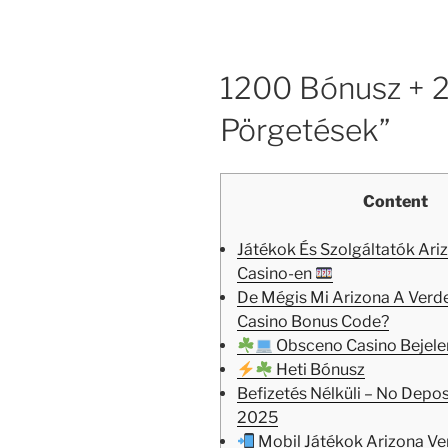
1200 Bónusz + 
Pörgetések”
Content
Játékok És Szolgáltatók Ari
Casino-en
De Mégis Mi Arizona A Verde
Casino Bonus Code?
Obsceno Casino Bejele
Heti Bónusz
Befizetés Nélküli – No Depo
2025
Mobil Játékok Arizona Ve