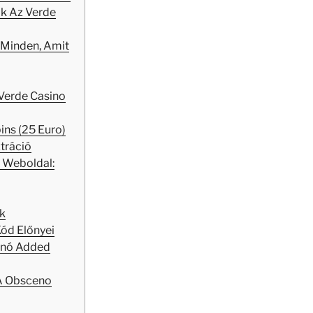
k Az Verde
 Minden, Amit
Verde Casino
ins (25 Euro)
tráció
 Weboldal:
k
ód Előnyei
inó Added
 A Obsceno