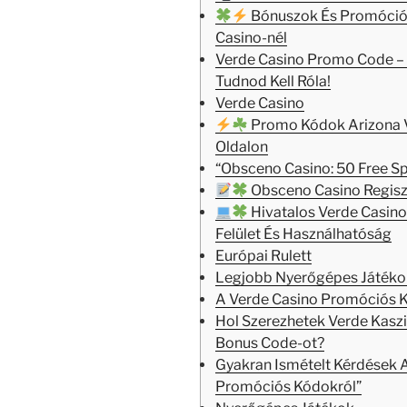
Bónuszok És Promóció
Casino-nél
Verde Casino Promo Code –
Tudnod Kell Róla!
Verde Casino
Promo Kódok Arizona 
Oldalon
“Obsceno Casino: 50 Free Sp
Obsceno Casino Regisz
Hivatalos Verde Casino
Felület És Használhatóság
Európai Rulett
Legjobb Nyerőgépes Játéko
A Verde Casino Promóciós K
Hol Szerezhetek Verde Kasz
Bonus Code-ot?
Gyakran Ismételt Kérdések
Promóciós Kódokról”